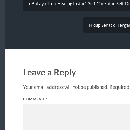
« Bahaya Tren ‘Healing Instan’: Self-Care atau Self-De
Hidup Sehat di Teng
Leave a Reply
Your email address will not be published.
Required 
COMMENT
*