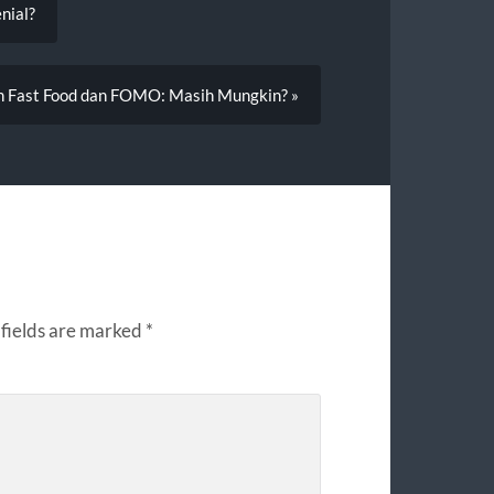
nial?
ah Fast Food dan FOMO: Masih Mungkin? »
fields are marked
*