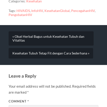
Categories:
Kesehatan
Tags:
HIVAIDS
,
InfoHIV
,
KesehatanGlobal
,
PencegahanHIV
,
PengobatanHIV
« Obat Herbal Bagus untuk Kesehatan Tubuh dan
Vitalitas
Kesehatan Tubuh Tetap Fit dengan Cara Sederhana »
Leave a Reply
Your email address will not be published.
Required fields
are marked
*
COMMENT
*