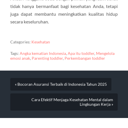
tidak hanya bermanfaat bagi kesehatan Anda, tetapi
juga dapat membantu meningkatkan kualitas hidup
secara keseluruhan.
Categories:
Kesehatan
Tags:
Angka kematian Indonesia
,
Apa itu toddler
,
Mengelola
emosi anak
,
Parenting toddler
,
Perkembangan toddler
« Bocoran Asuransi Terbaik di Indonesia Tahun 2025
Cara Efektif Menjaga Kesehatan Mental dalam
Lingkungan Kerja »