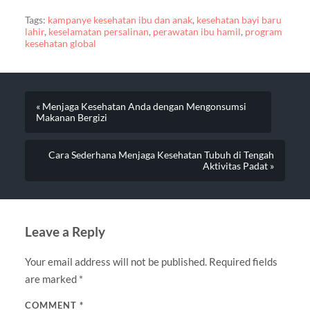
Tags:
kampanye kesehatan ibu dan anak
,
kesehatan bayi baru
lahir
,
keselamatan persalinan
,
perawatan ibu hamil
,
program
kesehatan global
« Menjaga Kesehatan Anda dengan Mengonsumsi
Makanan Bergizi
Cara Sederhana Menjaga Kesehatan Tubuh di Tengah
Aktivitas Padat »
Leave a Reply
Your email address will not be published.
Required fields
are marked
*
COMMENT
*