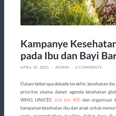
Kampanye Kesehatan 
pada Ibu dan Bayi Bar
APRIL 30, 2025
/
ADMIN
/
0 COMMENTS
Dalam beberapa dekade terakhir, kesehatan ibu 
prioritas utama dalam agenda kesehatan glob
WHO, UNICEF,
slot bet 400
dan organisasi k
kampanye kesehatan ibu dan anak untuk menur
serta meningkatkan kualitas hidup bayi di