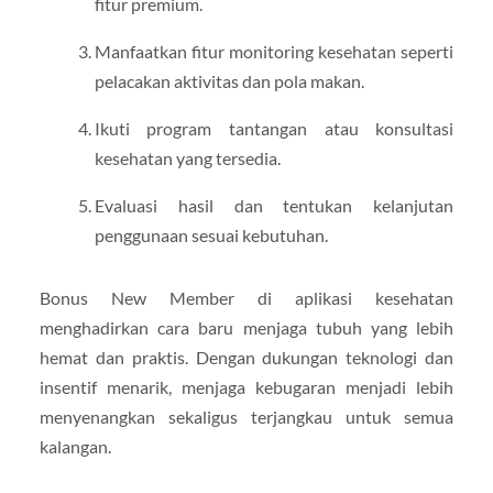
fitur premium.
Manfaatkan fitur monitoring kesehatan seperti
pelacakan aktivitas dan pola makan.
Ikuti program tantangan atau konsultasi
kesehatan yang tersedia.
Evaluasi hasil dan tentukan kelanjutan
penggunaan sesuai kebutuhan.
Bonus New Member di aplikasi kesehatan
menghadirkan cara baru menjaga tubuh yang lebih
hemat dan praktis. Dengan dukungan teknologi dan
insentif menarik, menjaga kebugaran menjadi lebih
menyenangkan sekaligus terjangkau untuk semua
kalangan.