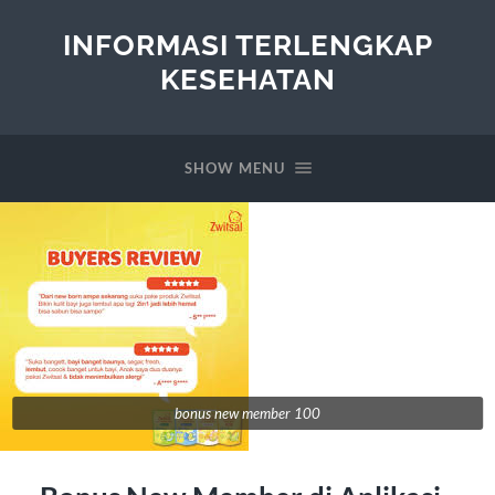
INFORMASI TERLENGKAP
KESEHATAN
SHOW MENU
bonus new member 100