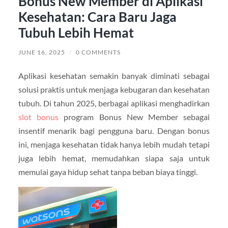
Bonus New Member di Aplikasi
Kesehatan: Cara Baru Jaga
Tubuh Lebih Hemat
JUNE 16, 2025
/
0 COMMENTS
Aplikasi kesehatan semakin banyak diminati sebagai
solusi praktis untuk menjaga kebugaran dan kesehatan
tubuh. Di tahun 2025, berbagai aplikasi menghadirkan
slot bonus
program Bonus New Member sebagai
insentif menarik bagi pengguna baru. Dengan bonus
ini, menjaga kesehatan tidak hanya lebih mudah tetapi
juga lebih hemat, memudahkan siapa saja untuk
memulai gaya hidup sehat tanpa beban biaya tinggi.