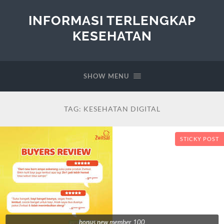
INFORMASI TERLENGKAP
KESEHATAN
SHOW MENU
TAG:
KESEHATAN DIGITAL
STICKY POST
bonus new member 100