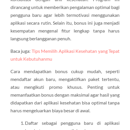
dirancang untuk memberikan pengalaman optimal bagi
pengguna baru agar lebih termotivasi menggunakan
aplikasi secara rutin. Selain itu, bonus ini juga menjadi
kesempatan mengenal fitur lengkap tanpa harus
langsung berlangganan penuh.
Baca juga:
Tips Memilih Aplikasi Kesehatan yang Tepat
untuk Kebutuhanmu
Cara mendapatkan bonus cukup mudah, seperti
mendaftar akun baru, mengaktifkan paket tertentu,
atau mengikuti promo khusus. Penting untuk
memanfaatkan bonus dengan maksimal agar hasil yang
didapatkan dari aplikasi kesehatan bisa optimal tanpa
harus mengeluarkan biaya besar di awal.
Daftar sebagai pengguna baru di aplikasi