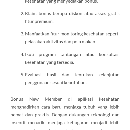
kesehatan yang menyediakan bonus.
Klaim bonus berupa diskon atau akses gratis
fitur premium.
Manfaatkan fitur monitoring kesehatan seperti
pelacakan aktivitas dan pola makan.
Ikuti program tantangan atau konsultasi
kesehatan yang tersedia.
Evaluasi hasil dan tentukan kelanjutan
penggunaan sesuai kebutuhan.
Bonus New Member di aplikasi kesehatan
menghadirkan cara baru menjaga tubuh yang lebih
hemat dan praktis. Dengan dukungan teknologi dan
insentif menarik, menjaga kebugaran menjadi lebih