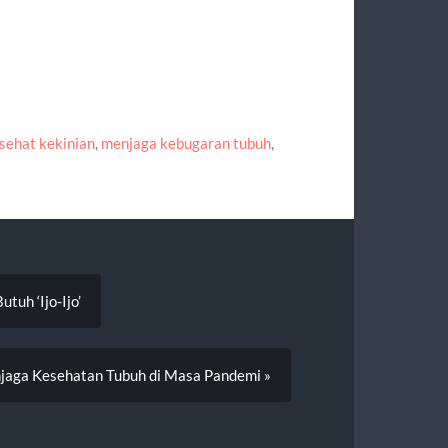
 sehat kekinian
,
menjaga kebugaran tubuh
,
tuh ‘Ijo-Ijo’
aga Kesehatan Tubuh di Masa Pandemi »