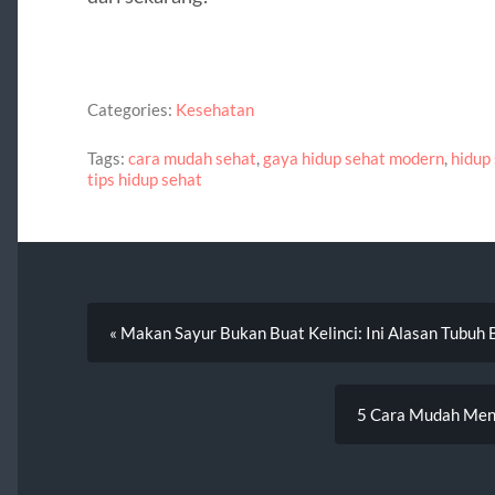
Categories:
Kesehatan
Tags:
cara mudah sehat
,
gaya hidup sehat modern
,
hidup
tips hidup sehat
« Makan Sayur Bukan Buat Kelinci: Ini Alasan Tubuh Bu
5 Cara Mudah Menj