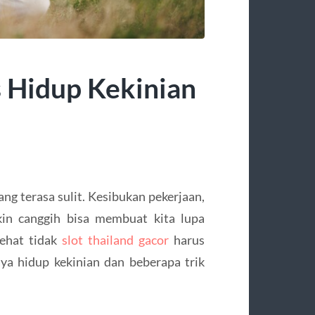
s Hidup Kekinian
g terasa sulit. Kesibukan pekerjaan,
akin canggih bisa membuat kita lupa
ehat tidak
slot thailand gacor
harus
a hidup kekinian dan beberapa trik