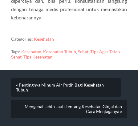
dipercaya dan, bila perlu, konsultasikan langsung
dengan tenaga medis profesional untuk memastikan
kebenarannya.
Categories:
Kesehatan
Tags:
Kesehatan
,
Kesehatan Tubuh
,
Sehat
,
Tips Agar Tetap
Sehat
,
Tips Kesehatan
« Pentingnya Minum Air Putih Bagi Kesehatan
Tubuh
Mengenal Lebih Jauh Tentang Kesehatan Ginjal dan
Cara Menjaganya »