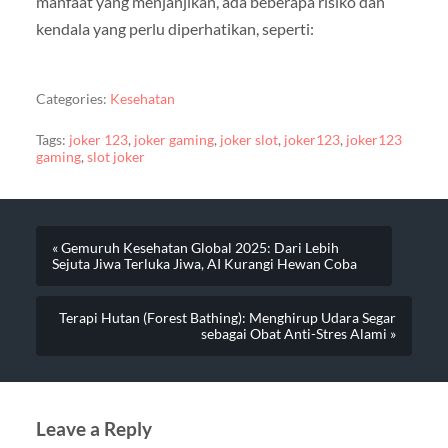
manfaat yang menjanjikan, ada beberapa risiko dan
kendala yang perlu diperhatikan, seperti:
Categories:
Kesehatan
Tags:
joker 123
,
joker gaming
,
joker slot
,
joker123
,
joker123
gaming
,
slot joker
« Gemuruh Kesehatan Global 2025: Dari Lebih
Sejuta Jiwa Terluka Jiwa, AI Kurangi Hewan Coba
Terapi Hutan (Forest Bathing): Menghirup Udara Segar
sebagai Obat Anti-Stres Alami »
Leave a Reply