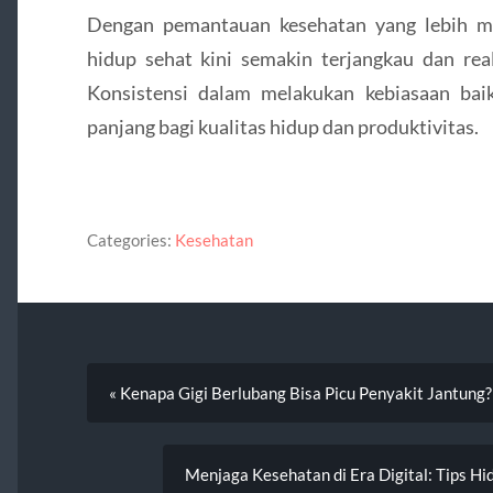
Dengan pemantauan kesehatan yang lebih m
hidup sehat kini semakin terjangkau dan real
Konsistensi dalam melakukan kebiasaan ba
panjang bagi kualitas hidup dan produktivitas.
Categories:
Kesehatan
« Kenapa Gigi Berlubang Bisa Picu Penyakit Jantung?
Menjaga Kesehatan di Era Digital: Tips Hi