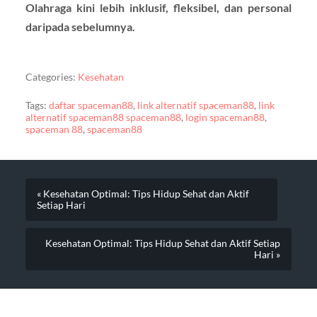
Olahraga kini lebih inklusif, fleksibel, dan personal
daripada sebelumnya.
Categories:
Kesehatan
Tags:
daftar spaceman88
,
link alternatif spaceman88
,
link
alternatif spaceman88 spaceman88
,
login spaceman88
,
spaceman 88
,
spaceman88
« Kesehatan Optimal: Tips Hidup Sehat dan Aktif
Setiap Hari
Kesehatan Optimal: Tips Hidup Sehat dan Aktif Setiap
Hari »