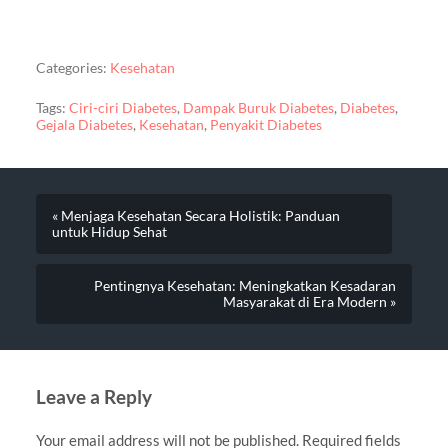
Categories:
Kesehatan
Tags:
Ciri-ciri Diabetes
,
Dampak Buruk Diabetes
,
Diabetes
,
Gejala Diabetes
,
Kesehatan
,
Penyakit Diabetes
« Menjaga Kesehatan Secara Holistik: Panduan
untuk Hidup Sehat
Pentingnya Kesehatan: Meningkatkan Kesadaran
Masyarakat di Era Modern »
Leave a Reply
Your email address will not be published.
Required fields