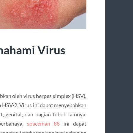
mahami Virus
abkan oleh virus herpes simplex (HSV),
n HSV-2. Virus ini dapat menyebabkan
t, genital, dan bagian tubuh lainnya.
berbahaya,
spaceman 88
ini dapat
ehatan jangka panjang bagi sebagian