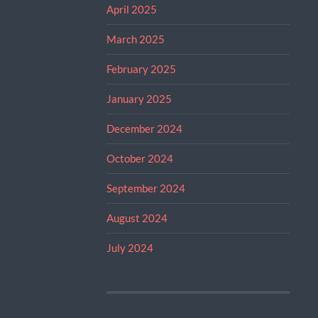
April 2025
March 2025
February 2025
January 2025
December 2024
October 2024
September 2024
August 2024
July 2024