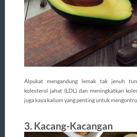
Alpukat mengandung lemak tak jenuh tu
kolesterol jahat (LDL) dan meningkatkan koles
juga kaya kalium yang penting untuk mengontro
3. Kacang-Kacangan