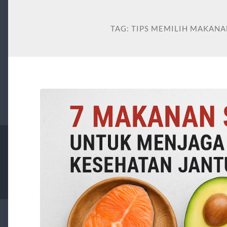
TAG:
TIPS MEMILIH MAKAN