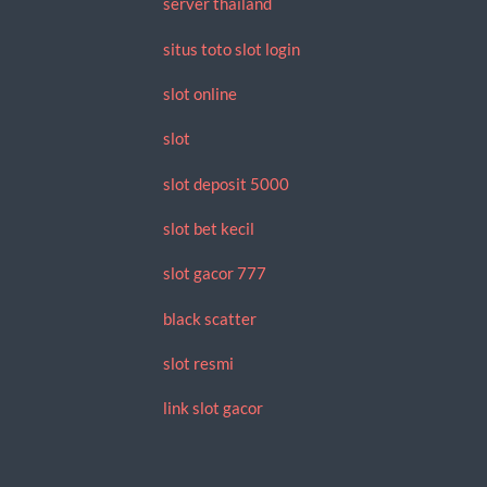
server thailand
situs toto slot login
slot online
slot
slot deposit 5000
slot bet kecil
slot gacor 777
black scatter
slot resmi
link slot gacor