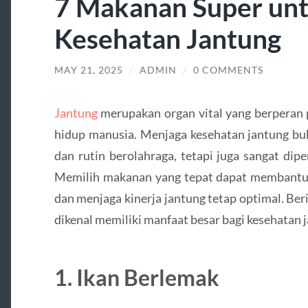
7 Makanan Super un
Kesehatan Jantung
MAY 21, 2025
/
ADMIN
/
0 COMMENTS
Jantung
merupakan organ vital yang berperan
hidup manusia. Menjaga kesehatan jantung bu
dan rutin berolahraga, tetapi juga sangat dip
Memilih makanan yang tepat dapat membantu 
dan menjaga kinerja jantung tetap optimal. Be
dikenal memiliki manfaat besar bagi kesehatan 
1. Ikan Berlemak