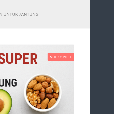
AN UNTUK JANTUNG
STICKY POST