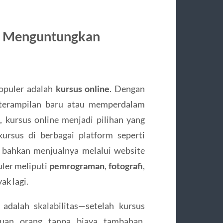
ng Menguntungkan
populer adalah
kursus online
. Dengan
eterampilan baru atau memperdalam
 kursus online menjadi pilihan yang
ursus di berbagai platform seperti
u bahkan menjualnya melalui website
uler meliputi
pemrograman
,
fotografi
,
ak lagi.
adalah skalabilitas—setelah kursus
buan orang tanpa biaya tambahan.