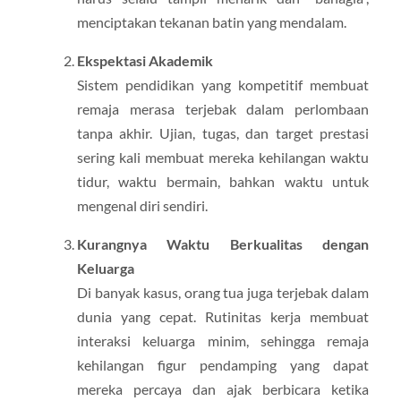
menciptakan tekanan batin yang mendalam.
Ekspektasi Akademik
Sistem pendidikan yang kompetitif membuat
remaja merasa terjebak dalam perlombaan
tanpa akhir. Ujian, tugas, dan target prestasi
sering kali membuat mereka kehilangan waktu
tidur, waktu bermain, bahkan waktu untuk
mengenal diri sendiri.
Kurangnya Waktu Berkualitas dengan
Keluarga
Di banyak kasus, orang tua juga terjebak dalam
dunia yang cepat. Rutinitas kerja membuat
interaksi keluarga minim, sehingga remaja
kehilangan figur pendamping yang dapat
mereka percaya dan ajak berbicara ketika