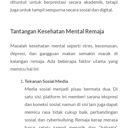
dituntut untuk berprestasi secara akademik, tetapi
juga untuk tampil sempurna secara sosial dan digital.
Tantangan Kesehatan Mental Remaja
Masalah kesehatan mental seperti stres, kecemasan,
depresi, dan gangguan makan semakin marak di
kalangan remaja. Ada beberapa faktor utama yang
memicu hal ini:
Tekanan Sosial Media
Media sosial menjadi pisau bermata dua. Di
satu sisi, platform ini memberi sarana ekspresi
dan koneksi sosial, namun di sisi lain juga dapat
memicu rasa tidak cukup baik, perbandingan
sosial, dan cyberbullying. Remaja kerap merasa
harus selalu tampil menarik dan “bahagia”,