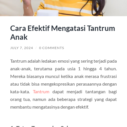
Cara Efektif Mengatasi Tantrum
Anak
JULY 7, 2024
/
0 COMMENTS
Tantrum adalah ledakan emosi yang sering terjadi pada
anak-anak, terutama pada usia 1 hingga 4 tahun.
Mereka biasanya muncul ketika anak merasa frustrasi
atau tidak bisa mengekspresikan perasaannya dengan
kata-kata.
Tantrum
dapat menjadi tantangan bagi
orang tua, namun ada beberapa strategi yang dapat
membantu mengatasinya dengan efektif.