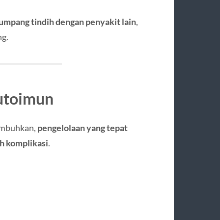
umpang tindih dengan penyakit lain
,
ng.
Autoimun
sembuhkan,
pengelolaan yang tepat
h komplikasi
.