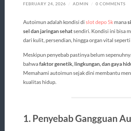
FEBRUARY 24, 2026
/
ADMIN
/
0 COMMENTS
Autoimun adalah kondisi di
slot depo 5k
mana
s
sel dan jaringan sehat
sendiri. Kondisi ini bisa
dari kulit, persendian, hingga organ vital seperti 
Meskipun penyebab pastinya belum sepenuhnya
bahwa
faktor genetik, lingkungan, dan gaya hi
Memahami autoimun sejak dini membantu menc
kualitas hidup.
1. Penyebab Gangguan A