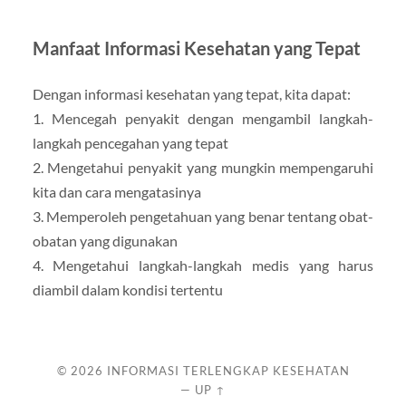
Manfaat Informasi Kesehatan yang Tepat
Dengan informasi kesehatan yang tepat, kita dapat:
1. Mencegah penyakit dengan mengambil langkah-
langkah pencegahan yang tepat
2. Mengetahui penyakit yang mungkin mempengaruhi
kita dan cara mengatasinya
3. Memperoleh pengetahuan yang benar tentang obat-
obatan yang digunakan
4. Mengetahui langkah-langkah medis yang harus
diambil dalam kondisi tertentu
© 2026
INFORMASI TERLENGKAP KESEHATAN
—
UP ↑