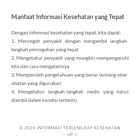
Manfaat Informasi Kesehatan yang Tepat
Dengan informasi kesehatan yang tepat, kita dapat:
1. Mencegah penyakit dengan mengambil langkah-
langkah pencegahan yang tepat
2. Mengetahui penyakit yang mungkin mempengaruhi
kita dan cara mengatasinya
3. Memperoleh pengetahuan yang benar tentang obat-
obatan yang digunakan
4. Mengetahui langkah-langkah medis yang harus
diambil dalam kondisi tertentu
© 2026
INFORMASI TERLENGKAP KESEHATAN
—
UP ↑