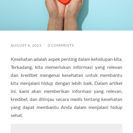
AUGUST 4, 2025
/
0 COMMENTS
Kesehatan adalah aspek penting dalam kehidupan kita.
Terkadang, kita memerlukan informasi yang relevan
dan kredibel mengenai kesehatan untuk membantu
kita menjalani hidup dengan lebih baik. Dalam artikel
ini, kami akan memberikan informasi yang relevan,
kredibel, dan ditinjau secara medis tentang kesehatan
yang dapat membantu Anda dalam menjalani hidup
sehat.