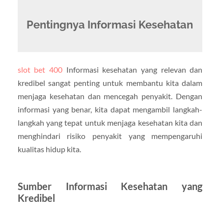
Pentingnya Informasi Kesehatan
slot bet 400
Informasi kesehatan yang relevan dan
kredibel sangat penting untuk membantu kita dalam
menjaga kesehatan dan mencegah penyakit. Dengan
informasi yang benar, kita dapat mengambil langkah-
langkah yang tepat untuk menjaga kesehatan kita dan
menghindari risiko penyakit yang mempengaruhi
kualitas hidup kita.
Sumber Informasi Kesehatan yang
Kredibel