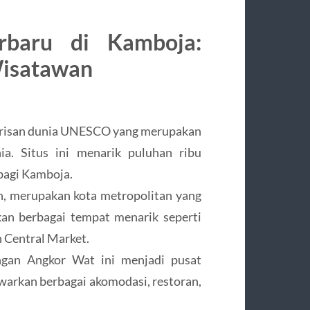
erbaru di Kamboja:
Wisatawan
arisan dunia UNESCO yang merupakan
ia. Situs ini menarik puluhan ribu
bagi Kamboja.
, merupakan kota metropolitan yang
an berbagai tempat menarik seperti
 Central Market.
ngan Angkor Wat ini menjadi pusat
arkan berbagai akomodasi, restoran,