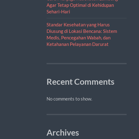
Agar Tetap Optimal di Kehidupan
Sehari-Hari
Standar Kesehatan yang Harus
Diusung di Lokasi Bencana: Sistem
Medis, Pencegahan Wabah, dan
Ketahanan Pelayanan Darurat
Recent Comments
No comments to show.
Archives