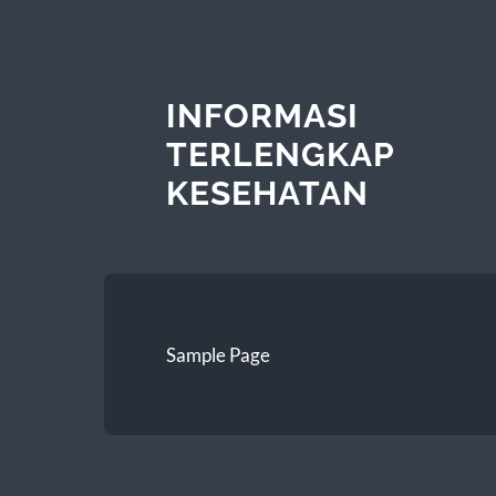
INFORMASI
TERLENGKAP
KESEHATAN
Sample Page