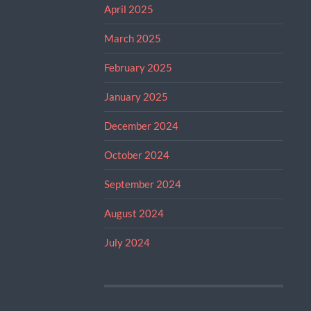
April 2025
March 2025
February 2025
January 2025
December 2024
October 2024
September 2024
August 2024
July 2024