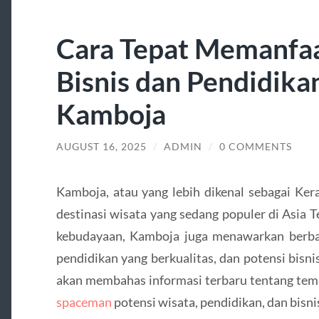
Cara Tepat Memanfa
Bisnis dan Pendidika
Kamboja
AUGUST 16, 2025
/
ADMIN
/
0 COMMENTS
Kamboja, atau yang lebih dikenal sebagai Ker
destinasi wisata yang sedang populer di Asia T
kebudayaan, Kamboja juga menawarkan berba
pendidikan yang berkualitas, dan potensi bisnis
akan membahas informasi terbaru tentang te
spaceman
potensi wisata, pendidikan, dan bisnis