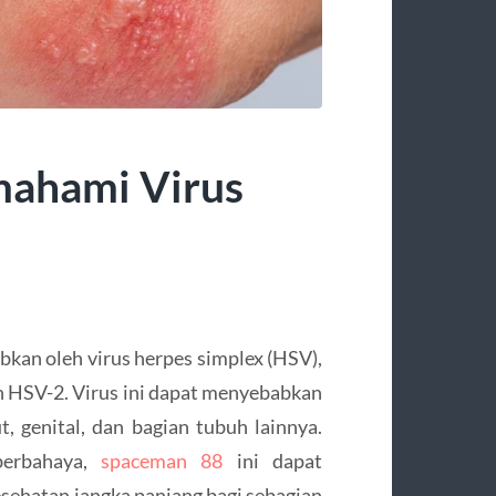
mahami Virus
abkan oleh virus herpes simplex (HSV),
n HSV-2. Virus ini dapat menyebabkan
t, genital, dan bagian tubuh lainnya.
berbahaya,
spaceman 88
ini dapat
ehatan jangka panjang bagi sebagian