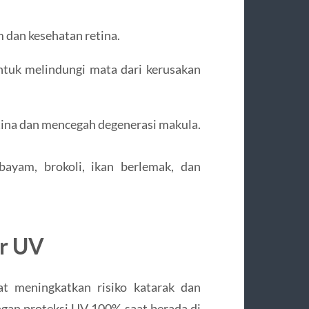
 dan kesehatan retina.
untuk melindungi mata dari kerusakan
tina dan mencegah degenerasi makula.
bayam, brokoli, ikan berlemak, dan
ar UV
at meningkatkan risiko katarak dan
gan proteksi UV 100% saat berada di