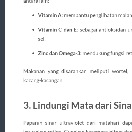
antara lain:
Vitamin A
: membantu penglihatan malam
Vitamin C dan E
: sebagai antioksidan 
sel.
Zinc dan Omega-3
: mendukung fungsi re
Makanan yang disarankan meliputi wortel, 
kacang-kacangan.
3. Lindungi Mata dari Sin
Paparan sinar ultraviolet dari matahari dap
kerusakan retina. Gunakan kacamata hitam den