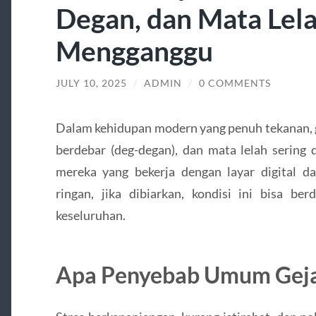
Degan, dan Mata Lel
Mengganggu
JULY 10, 2025
/
ADMIN
/
0 COMMENTS
Dalam kehidupan modern yang penuh tekanan, ge
berdebar (deg-degan), dan mata lelah sering 
mereka yang bekerja dengan layar digital d
ringan, jika dibiarkan, kondisi ini bisa be
keseluruhan.
Apa Penyebab Umum Gejal