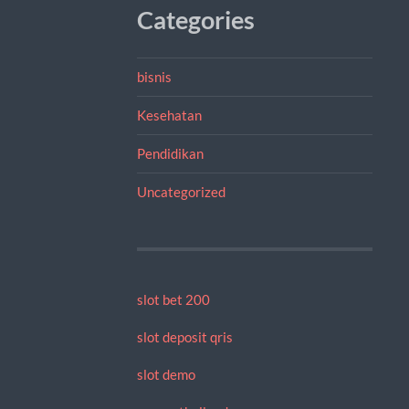
Categories
bisnis
Kesehatan
Pendidikan
Uncategorized
slot bet 200
slot deposit qris
slot demo