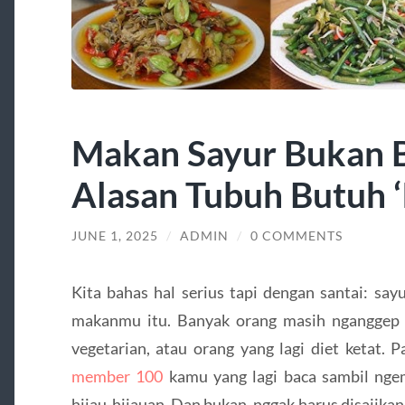
Makan Sayur Bukan Bu
Alasan Tubuh Butuh ‘I
JUNE 1, 2025
/
ADMIN
/
0 COMMENTS
Kita bahas hal serius tapi dengan santai: sayu
makanmu itu. Banyak orang masih nganggep 
vegetarian, atau orang yang lagi diet ketat.
member 100
kamu yang lagi baca sambil nge
hijau-hijauan. Dan bukan, nggak harus disajikan 