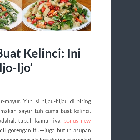
at Kelinci: Ini
jo-Ijo’
r-mayur. Yup, si hijau-hijau di piring
makan sayur tuh cuma buat kelinci,
 Padahal, tubuh kamu—iya,
bonus new
mil gorengan itu—juga butuh asupan
dengan gaya ala fine dining atau salad