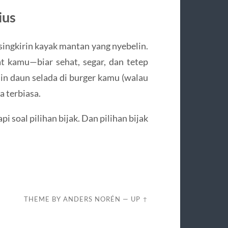
ius
 disingkirin kayak mantan yang nyebelin.
at kamu—biar sehat, segar, dan tetep
hin daun selada di burger kamu (walau
a terbiasa.
i soal pilihan bijak. Dan pilihan bijak
THEME BY
ANDERS NORÉN
—
UP ↑