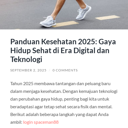
Panduan Kesehatan 2025: Gaya
Hidup Sehat di Era Digital dan
Teknologi
SEPTEMBER 2, 2025
/
0 COMMENTS
Tahun 2025 membawa tantangan dan peluang baru
dalam menjaga kesehatan.
Dengan kemajuan teknologi
dan perubahan gaya hidup, penting bagi kita untuk
beradaptasi agar tetap sehat secara fisik dan mental.
Berikut adalah beberapa langkah yang dapat Anda
ambil:
login spaceman88