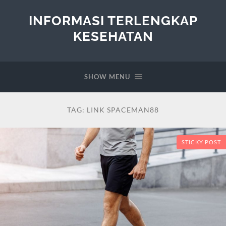
INFORMASI TERLENGKAP
KESEHATAN
SHOW MENU
TAG:
LINK SPACEMAN88
STICKY POST