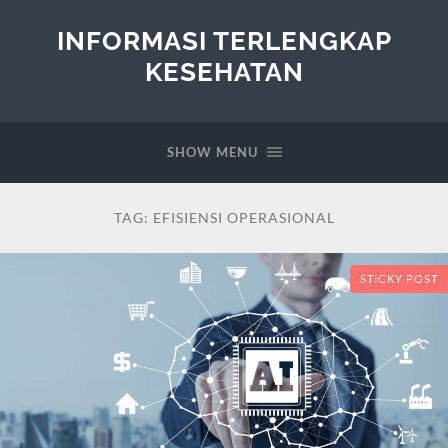
INFORMASI TERLENGKAP
KESEHATAN
SHOW MENU
TAG:
EFISIENSI OPERASIONAL
STICKY POST