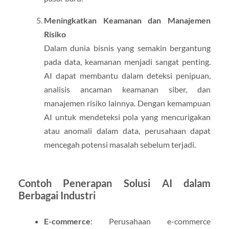
Meningkatkan Keamanan dan Manajemen
Risiko
Dalam dunia bisnis yang semakin bergantung
pada data, keamanan menjadi sangat penting.
AI dapat membantu dalam deteksi penipuan,
analisis ancaman keamanan siber, dan
manajemen risiko lainnya. Dengan kemampuan
AI untuk mendeteksi pola yang mencurigakan
atau anomali dalam data, perusahaan dapat
mencegah potensi masalah sebelum terjadi.
Contoh Penerapan Solusi AI dalam
Berbagai Industri
E-commerce
: Perusahaan e-commerce