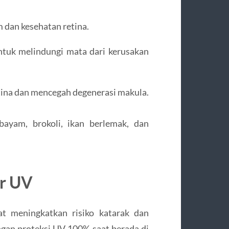
 dan kesehatan retina.
untuk melindungi mata dari kerusakan
tina dan mencegah degenerasi makula.
bayam, brokoli, ikan berlemak, dan
ar UV
at meningkatkan risiko katarak dan
gan proteksi UV 100% saat berada di