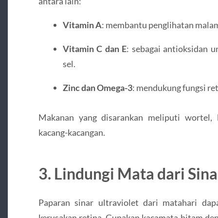
antara lain:
Vitamin A
: membantu penglihatan malam
Vitamin C dan E
: sebagai antioksidan 
sel.
Zinc dan Omega-3
: mendukung fungsi re
Makanan yang disarankan meliputi wortel, 
kacang-kacangan.
3. Lindungi Mata dari Sin
Paparan sinar ultraviolet dari matahari dap
kerusakan retina. Gunakan kacamata hitam den