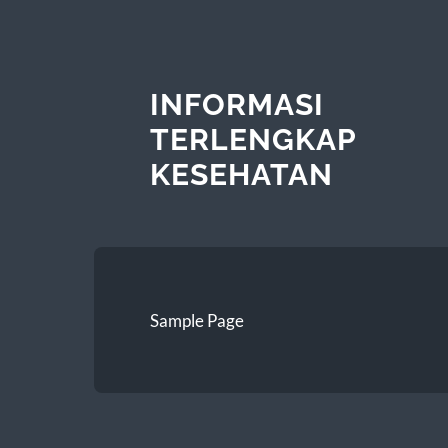
INFORMASI
TERLENGKAP
KESEHATAN
Sample Page