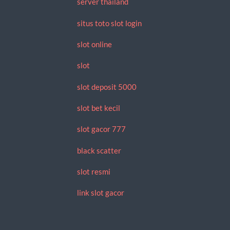
server thailand
situs toto slot login
slot online
slot
slot deposit 5000
slot bet kecil
slot gacor 777
black scatter
slot resmi
link slot gacor