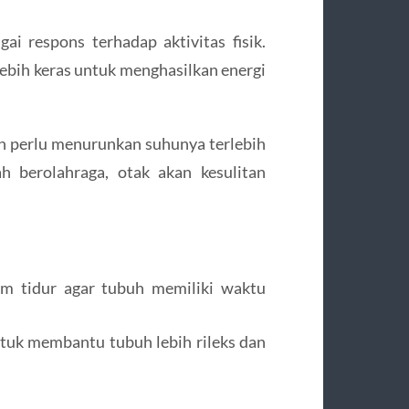
ai respons terhadap aktivitas fisik.
 lebih keras untuk menghasilkan energi
h perlu menurunkan suhunya terlebih
h berolahraga, otak akan kesulitan
um tidur agar tubuh memiliki waktu
ntuk membantu tubuh lebih rileks dan