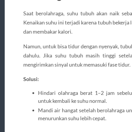
Saat berolahraga, suhu tubuh akan naik sebag
Kenaikan suhu ini terjadi karena tubuh bekerja
dan membakar kalori.
Namun, untuk bisa tidur dengan nyenyak, tubu
dahulu. Jika suhu tubuh masih tinggi setela
mengirimkan sinyal untuk memasuki fase tidur.
Solusi:
Hindari olahraga berat 1–2 jam sebel
untuk kembali ke suhu normal.
Mandi air hangat setelah berolahraga u
menurunkan suhu lebih cepat.