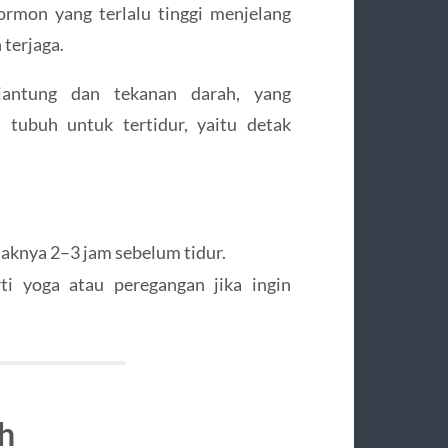
rmon yang terlalu tinggi menjelang
 terjaga.
 jantung dan tekanan darah, yang
 tubuh untuk tertidur, yaitu detak
idaknya 2–3 jam sebelum tidur.
rti yoga atau peregangan jika ingin
h