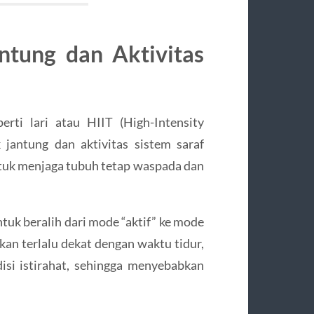
ntung dan Aktivitas
erti lari atau HIIT (High-Intensity
 jantung dan aktivitas sistem saraf
untuk menjaga tubuh tetap waspada dan
tuk beralih dari mode “aktif” ke mode
ukan terlalu dekat dengan waktu tidur,
si istirahat, sehingga menyebabkan