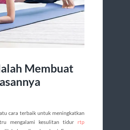
Malah Membuat
elasannya
atu cara terbaik untuk meningkatkan
stru mengalami kesulitan tidur
rtp