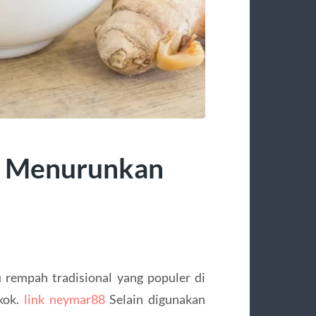
k Menurunkan
 rempah tradisional yang populer di
gkok.
link neymar88
Selain digunakan